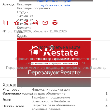
Рассчитать и получить
Аренда
Квартиры
одобрение онлайн
Квартиры посуточно
Студии
1-комн. кв
2-комн. кв
3-комн. кв
Комнаты
5
с 11.06.2026, обновлён 11.06.2026
Дома
Сдать
Посмотреть на карте
Информация по объекту недвижимости, собственниках,
обременениях и аресте, выписка ЕГРН.
Перед заказом уточните у продавца по телефону точный адрес до
квартиры или кадастровый номер.
Характеристики
Риэлтору /
Индексы и графики цен
Сервисы
Количество комнат
Как дать объявление
1
Тарифы и продвижение
Этаж
4
Возможности Restate.ru
Закрытая база объявлений
Этажей всего
4
Архивные данные