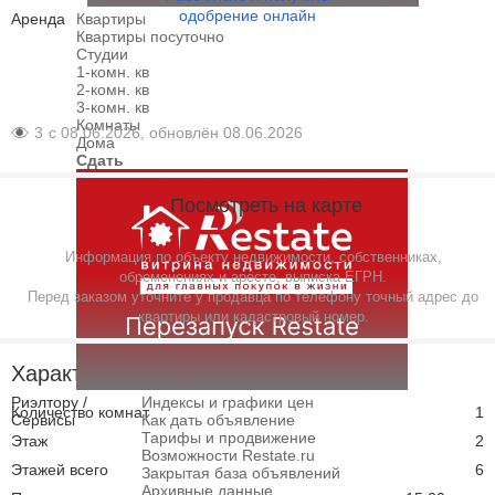
одобрение онлайн
Аренда
Квартиры
Квартиры посуточно
Студии
1-комн. кв
2-комн. кв
3-комн. кв
Комнаты
3
с 08.06.2026, обновлён 08.06.2026
Дома
Сдать
Посмотреть на карте
Информация по объекту недвижимости, собственниках,
обременениях и аресте, выписка ЕГРН.
Перед заказом уточните у продавца по телефону точный адрес до
квартиры или кадастровый номер.
Характеристики
Риэлтору /
Индексы и графики цен
Количество комнат
1
Сервисы
Как дать объявление
Тарифы и продвижение
Этаж
2
Возможности Restate.ru
Этажей всего
6
Закрытая база объявлений
Архивные данные