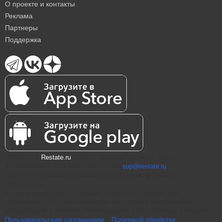
О проекте и контакты
Реклама
Партнеры
Поддержка
2004—2026
Restate.ru
® ООО "Интернет проекты" ОГРН
1147847086870 ИНН 7811574827, email
sup@restate.ru
При использовании материалов гиперссылка на Restate.ru
обязательна.
Витрина недвижимости Restate - одна из крупнейших баз
недвижимости России и агрегатор новостроек и предложений
застройщиков и агентств. Использование сайта означает согласие с
Пользовательским соглашением
и
Политикой обработки