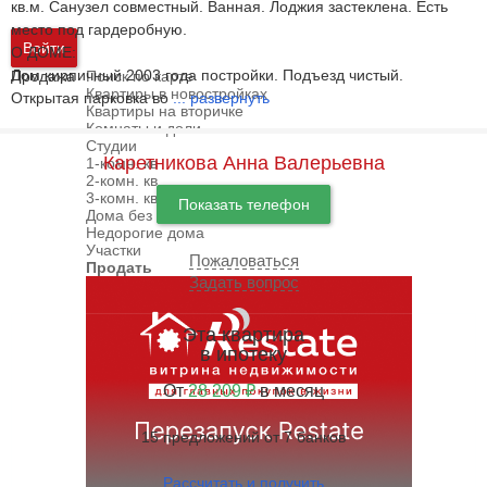
кв.м. Санузел совместный. Ванная. Лоджия застеклена. Есть
место под гардеробную.
Войти
О ДОМЕ:
Дом кирпичный 2003 года постройки. Подъезд чистый.
Продажа
Поиск по карте
Квартиры в новостройках
Открытая парковка во
...
развернуть
Квартиры на вторичке
Комнаты и доли
Студии
Каретникова Анна Валерьевна
1-комн. кв
2-комн. кв
3-комн. кв
Показать телефон
Дома без посредников
Недорогие дома
Участки
Пожаловаться
Продать
Задать вопрос
Эта квартира
в ипотеку
От
28 209 ₽
в месяц
15 предложений от 7 банков
Рассчитать и получить