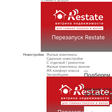
Новостройки
Жилые комплексы
Сданные новостройки
С отделкой / ремонтом
Жилые комплексы эконом
ЖК комфорт класса
Подберем 
Застройщики
Низкие ст
аренды по