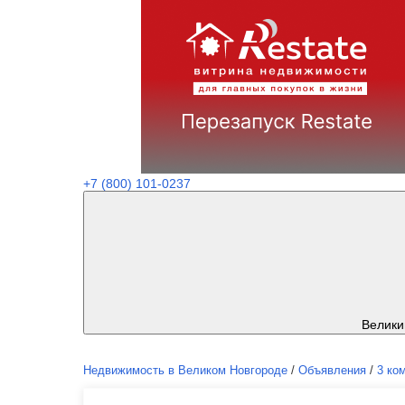
+7 (800) 101-0237
Велики
Недвижимость в Великом Новгороде
/
Объявления
/
3 ко