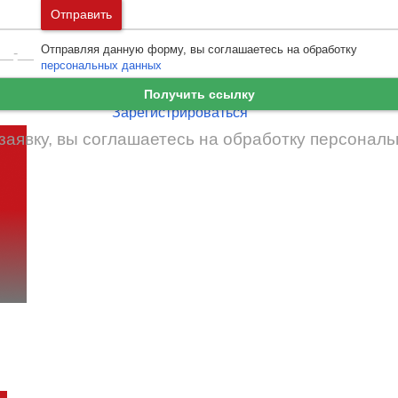
Москва
и
Московская область
Отправить
Ошибка авторизации
Санкт-Петербург
и
Ленинградская област
Отправляя данную форму, вы соглашаетесь на обработку
Забыли пароль
Войти
персональных данных
Ещё нет аккаунта?
Получить ссылку
Зарегистрироваться
заявку, вы соглашаетесь на обработку
персональ