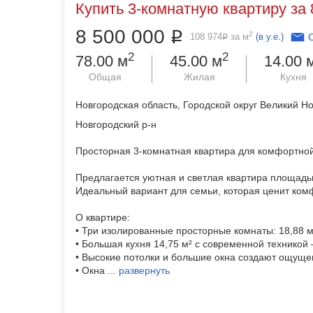
Купить 3-комнатную квартиру за 
8 500 000
Р
2
108 974
за м
(в у.е.)
Р
2
2
78.00 м
45.00 м
14.00 
Общая
Жилая
Кухня
Новгородская область, Городской округ Великий Н
Новгородский р-н
Просторная 3-комнатная квартира для комфортной
Предлагается уютная и светлая квартира площадью
Идеальный вариант для семьи, которая ценит комф
О квартире:
• Три изолированные просторные комнаты: 18,88 м² 
• Большая кухня 14,75 м² с современной техникой
• Высокие потолки и большие окна создают ощуще
• Окна
...
развернуть