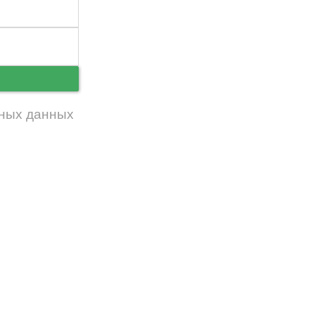
ь
ных данных