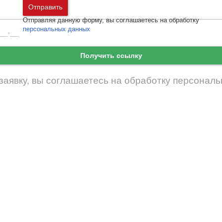
Москва
и
Московская область
Отправить
Санкт-Петербург
и
Ленинградская област
Отправляя данную форму, вы соглашаетесь на обработку
Забыли пароль
Войти
персональных данных
Ещё нет аккаунта?
Зарегистрироваться
Получить ссылку
заявку, вы соглашаетесь на обработку
персональ