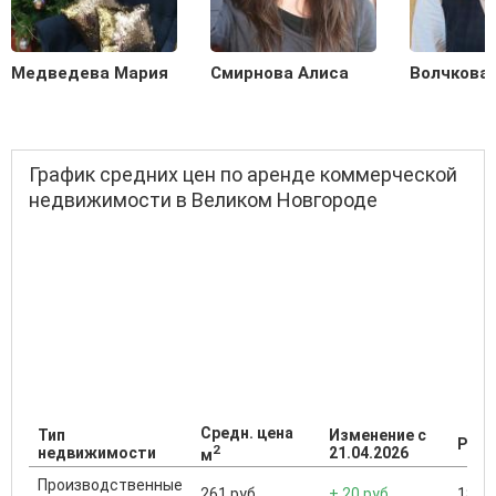
Медведева Мария
Смирнова Алиса
Волчкова
График средних цен по аренде коммерческой
недвижимости в Великом Новгороде
Средн. цена
Тип
Изменение с
Разб
2
недвижимости
21.04.2026
м
Производственные
261 руб.
+ 20 руб.
18 00