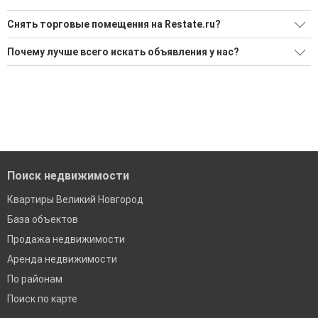
Снять торговые помещения на Restate.ru?
Ищите, как Снять торговые помещения?
Почему лучше всего искать объявления у нас?
49 актуальных и проверенных объявлений
Все объявления проверены и проходят строгую
модерацию
Воспользуйтесь нашим поиском по новостройкам, для
подбора подходящего вам варианта
Удобный поиск, есть подписка на новые объявления
'Сохраните результаты поиска и возвращайтесь к нему,
Помогаем с подбором выгодных ипотечных программ в
когда это будет нужно'
банках в Великом Новгороде
Поиск недвижимости
Квартиры Великий Новгород
База объектов
Продажа недвижимости
Аренда недвижимости
По районам
Поиск по карте