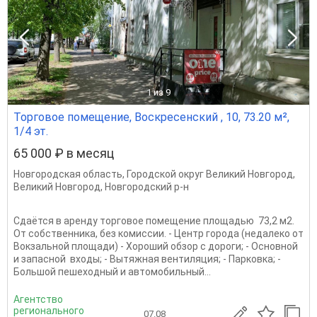
1
из 9
Торговое помещение, Воскресенский , 10, 73.20 м²,
1/4 эт.
65 000 ₽ в месяц
Новгородская область
,
Городской округ Великий Новгород
,
Великий Новгород
,
Новгородский р-н
Сдаётся в аренду торговое помещение площадью 73,2 м2.
От собственника, без комиссии. - Центр города (недалеко от
Вокзальной площади) - Хороший обзор с дороги; - Основной
и запасной входы; - Вытяжная вентиляция; - Парковка; -
Большой пешеходный и автомобильный...
Агентство
регионального
07.08