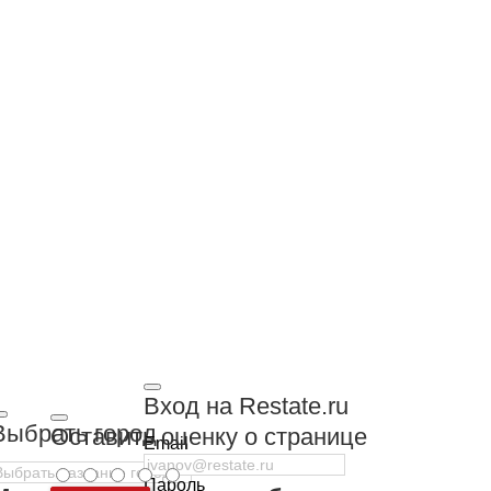
Вход на Restate.ru
Выбрать город
Оставить оценку о странице
Email
Пароль