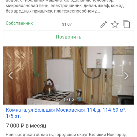
водой, стиральная машина, холодильник, телевизор,
микроволновая печь, электрочайник, диван, шкаф, комод.
без вредных привычек, платежеспособному,...
Собственник
31.07
Позвонить
1
из 5
Комната, ул Большая Московская, 114, д. 114, 59 м²,
1/5 эт.
7 000 ₽ в месяц
Новгородская область
,
Городской округ Великий Новгород
,