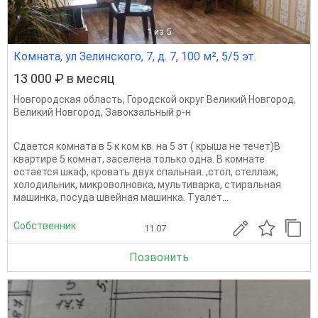
1
из 5
Комната, ул Зелинского, 7, д. 7, 100 м², 5/5 эт.
13 000 ₽ в месяц
Новгородская область
,
Городской округ Великий Новгород
,
Великий Новгород
,
Завокзальный р-н
Сдается комната в 5 к ком кв. на 5 эт ( крыша не течет)В
квартире 5 комнат, заселена только одна. В комнате
остается шкаф, кровать двух спальная. ,стол, стеллаж,
холодильник, микроволновка, мультиварка, стиральная
машинка, посуда швейная машинка. Туалет...
Собственник
11.07
Позвонить