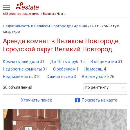
648 объектов недвижимости Великого Новгорода
Недвижимость в Великом Новгороде
/
Аренда
/
Снять комнату в
квартире
Аренда комнат в Великом Новгороде,
Городской округ Великий Новгород
Комнаты или доли
31
До 10 тыс. руб.
15
В общежитии
31
Недорогие комнаты
31
С ребенком
1
На месяц
4
Недвижимость
310
С животными
3
В коммуналке
26
30
объявлений
по рейтингу
Уточнить поиск
Показать на карте