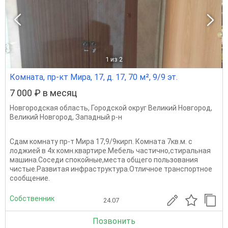
1
из 2
Комната, пр-кт Мира, 17, д. 17, 70 м², 9/9 эт.
7 000 ₽ в месяц
Новгородская область
,
Городской округ Великий Новгород
,
Великий Новгород
,
Западный р-н
Сдам комнату пр-т Мира 17,9/9кирп. Комната 7кв.м. с
лоджией в 4х комн.квартире.Мебель частично,стиральная
машина.Соседи спокойные,места общего пользования
чистые.Развитая инфраструктура.Отличное транспортное
сообщение.
Собственник
24.07
Позвонить