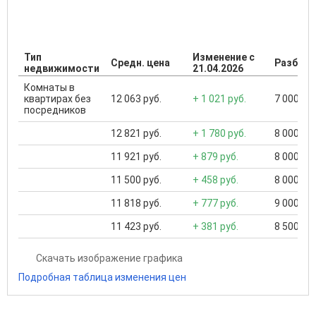
Тип
Изменение с
Средн. цена
Разброс
недвижимости
21.04.2026
Комнаты в
квартирах без
12 063 руб.
+ 1 021 руб.
7 000 ...
посредников
12 821 руб.
+ 1 780 руб.
8 000 ...
11 921 руб.
+ 879 руб.
8 000 ...
11 500 руб.
+ 458 руб.
8 000 ...
11 818 руб.
+ 777 руб.
9 000 ...
11 423 руб.
+ 381 руб.
8 500 ...
Скачать изображение графика
Подробная таблица изменения цен