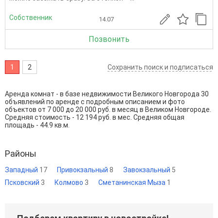
Собственник
14.07
Позвонить
1
2
Сохранить поиск и подписаться
Аренда комнат - в базе недвижимости Великого Новгорода 30
объявлений по аренде с подробным описанием и фото
объектов от
7 000
до
20 000
руб. в месяц в Великом Новгороде.
Средняя стоимость - 12 194 руб. в мес. Средняя общая
площадь - 44.9 кв.м.
Районы
Западный
17
Привокзальный
8
Завокзальный
5
Псковский
3
Колмово
3
Сметанинская Мыза
1