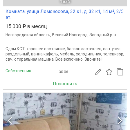
1
из 5
Комната, улица Ломоносова, 32 к1, д. 32 к1, 14 м², 2/5
эт.
15 000 ₽ в месяц
Новгородская область
,
Великий Новгород
,
Западный р-н
Сдам КСТ, хорошее состояние, балкон застеклен, сан. узел
раздельный, ванна кафель, мебель, холодильник, телевизор,
свч, стиральная машина. Все включено. Звоните !
Собственник
30.06
Позвонить