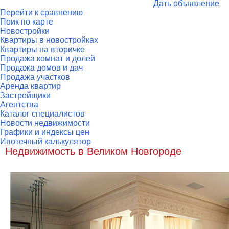
Дать объявление
Перейти к сравнению
Поик по карте
Новостройки
Квартиры в новостройках
Квартиры на вторичке
Продажа комнат и долей
Продажа домов и дач
Продажа участков
Аренда квартир
Застройщики
Агентства
Каталог специалистов
Новости недвижимости
Графики и индексы цен
Ипотечный калькулятор
Недвижимость в Великом Новгороде