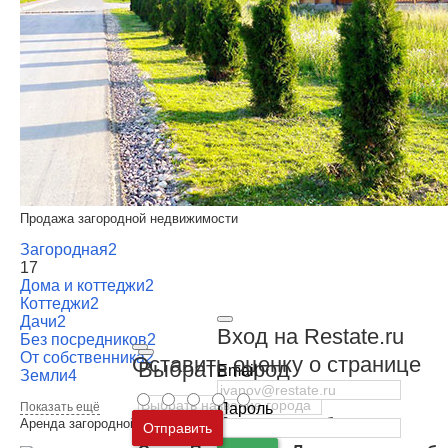
Продажа загородной недвижимости
Загородная
2
17
Дома и коттеджи
2
Коттеджи
2
Дачи
2
Вход на Restate.ru
Без посредников
2
От собственника
2
Оставить оценку о странице
Выбрать город
Email
Земли
4
Показать ещё
Пароль
Москва
и
Московская область
Аренда загородной недвижимости
Отправить