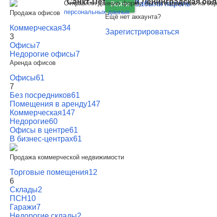
Санкт-Петербург
и
Ленинградская обл
Отправляя данную форму, вы соглашаетесь на обр
Забыли пароль
Войти
персональных данных
Продажа офисов
Ещё нет аккаунта?
Коммерческая
34
Зарегистрироваться
3
Офисы
7
Недорогие офисы
7
Аренда офисов
Офисы
61
7
Без посредников
61
Помещения в аренду
147
Коммерческая
147
Недорогие
60
Офисы в центре
61
В бизнес-центрах
61
Продажа коммерческой недвижимости
Торговые помещения
12
6
Склады
2
ПСН
10
Гаражи
7
Недорогие склады
2