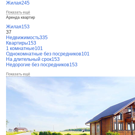
Жилая
245
Показать ещё
Аренда квартир
Жилая
153
37
Недвижимость
335
Квартиры
153
1 комнатные
101
Однокомнатные без посредников
101
На длительный срок
153
Недорогие без посредников
153
Показать ещё