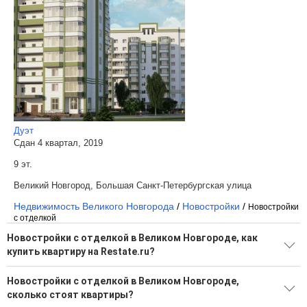
Дуэт
Сдан 4 квартал, 2019
9 эт.
Великий Новгород, Большая Санкт-Петербургская улица
Недвижимость Великого Новгорода
/
Новостройки
/
Новостройки
c отделкой
Новостройки с отделкой в Великом Новгороде, как
купить квартиру на Restate.ru?
Поможем подобрать квартиру в новостройке в Великом
Новостройки с отделкой в Великом Новгороде,
Новгороде от застройщика на Restate.ru
сколько стоят квартиры?
2 новостройки от надежных застройщиков