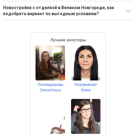
Большой выбор вариантов в новостройках
Новостройки с отделкой в Великом Новгороде, как
Воспользуйтесь нашим поиском по новостройкам, для
подобрать вариант по выгодным условиям?
подбора подходящего вам варианта
Более 367 надежных застройщиков в Великом Новгороде
Выгодные ипотечные программы в банках Великого
Новгорода
Лучшие риэлторы
Поповадорова
Разумовская
ОлесяОльга
Юлия