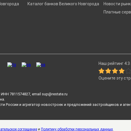
Новгорода
Каталог банков Великого Новгорода
Новости рын
Платные сер
Наш рейтинг 4.3 
Оцените эту ст
ИНН 7811574827, email
sup@restate.ru
на.
сти России и агрегатор новостроек и предложений застройщиков и аген
ательское соглашение
и
Политику обработки персональных данных
.