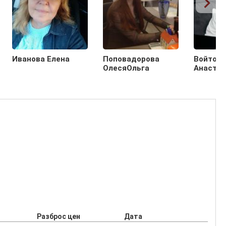
Иванова Елена
Поповадорова
Войтови
ОлесяОльга
Анастас
Разброс цен
Дата