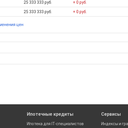
25 333 333 руб.
+ 0 руб.
25 333 333 руб.
+ 0 руб.
менения цен
бора подходящего вам варианта
ю
да это будет нужно'
ках в Великом Новгороде
Ипотечные кредиты
Сервисы
Ипотека для IT-специалистов
Индексы и гр