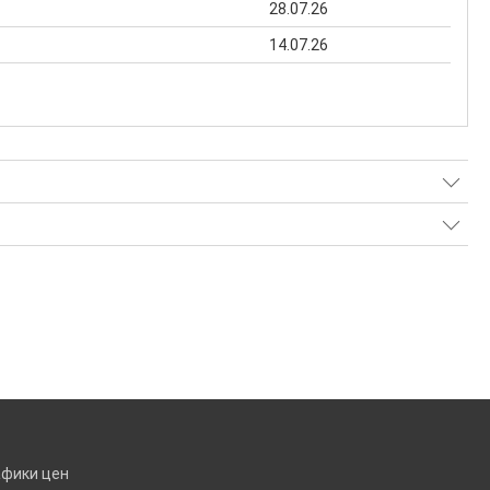
28.07.26
14.07.26
афики цен