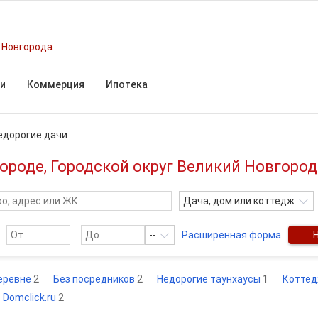
 Новгорода
и
Коммерция
Ипотека
едорогие дачи
ороде, Городской округ Великий Новгород
Дача, дом или коттедж
--
Расширенная форма
еревне
2
Без посредников
2
Недорогие таунхаусы
1
Котте
 Domclick.ru
2