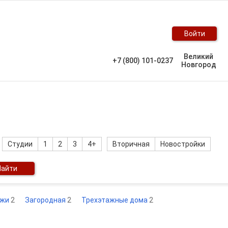
Войти
Великий
+7 (800) 101-0237
Новгород
Студии
1
2
3
4+
Вторичная
Новостройки
Найти
джи
2
Загородная
2
Трехэтажные дома
2