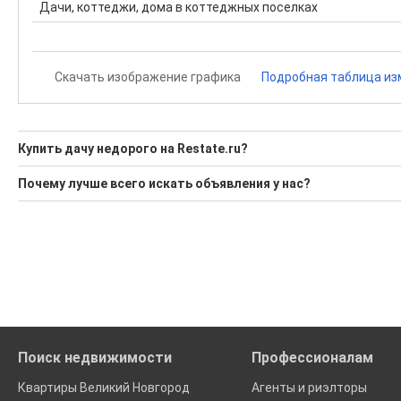
Дачи, коттеджи, дома в коттеджных поселках
Скачать изображение графика
Подробная таблица из
Купить дачу недорого на Restate.ru?
Ищите, как Купить дачу недорого?
Почему лучше всего искать объявления у нас?
Воспользуйтесь нашим поиском по новостройкам, для под
Все объявления проверены и проходят строгую модераци
'Сохраните результаты поиска и возвращайтесь к нему, ког
Удобный поиск, есть подписка на новые объявления
Помогаем с подбором выгодных ипотечных программ в бан
Поиск недвижимости
Профессионалам
Квартиры Великий Новгород
Агенты и риэлторы