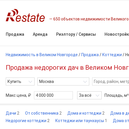
650 объектов недвижимости Великого
Продажа
Аренда
Риэлтору / Сервисы
Новостройк
Недвижимость в Великом Новгороде
/
Продажа
/
Коттеджи
/
Н
Продажа недорогих дач в Великом Новг
Купить
Москва
Макс цена, ₽
За всё
Площадь,
м²
Дачи
2
От собственника
2
Дома и коттеджи
2
Дома в д
Недорогие коттеджи
2
Коттеджи или таунхаусы
1
Дома от