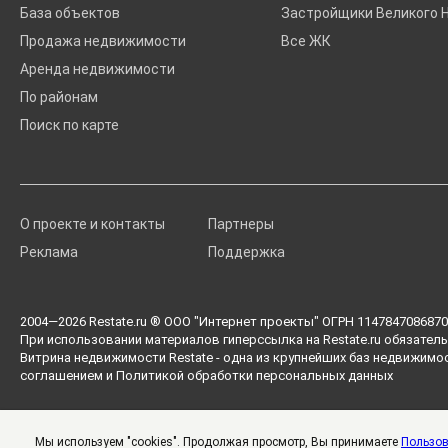
База объектов
Застройщики Великого 
Продажа недвижимости
Все ЖК
Аренда недвижимости
По районам
Поиск по карте
О проекте и контакты
Партнеры
Реклама
Поддержка
2004—2026
Restate.ru
® ООО "Интернет проекты" ОГРН 1147847086870 
При использовании материалов гиперссылка на Restate.ru обязатель
Витрина недвижимости Restate - одна из крупнейших баз недвижимо
соглашением
и
Политикой обработки персональных данных
Мы используем "cookies". Продолжая просмотр, Вы принимаете
Пользов